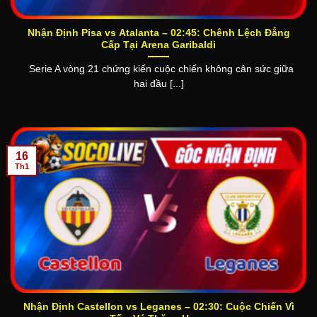
Nhận Định Pisa vs Atalanta – 02:45: Chênh Lệch Đẳng
Cấp Tại Arena Garibaldi
Serie A vòng 21 chứng kiến cuộc chiến không cân sức giữa
hai đầu [...]
16
Th1
Nhận Định Castellon vs Leganes – 02:30: Cuộc Chiến Vì