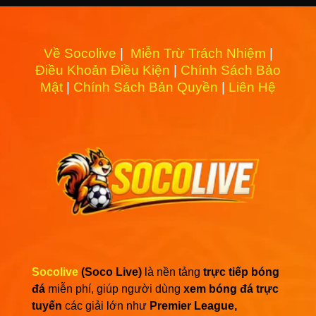
Về Socolive
|
Miễn Trừ Trách Nhiệm
|
Điều Khoản Điều Kiện
|
Chính Sách Bảo
Mật
|
Chính Sách Bản Quyền
|
Liên Hệ
Socolive
(Soco Live)
là nền tảng
trực tiếp bóng
đá
miễn phí, giúp người dùng
xem bóng đá trực
tuyến
các giải lớn như
Premier League,