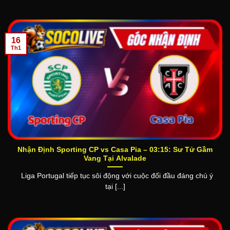
16
Th1
Nhận Định Sporting CP vs Casa Pia – 03:15: Sư Tử Gầm
Vang Tại Alvalade
Liga Portugal tiếp tục sôi động với cuộc đối đầu đáng chú ý
tại [...]