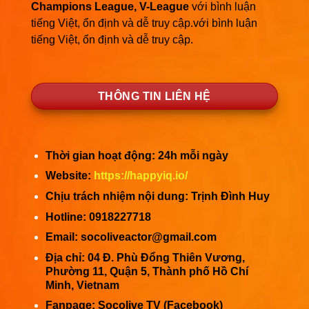
Champions League, V-League
với bình luận
tiếng Việt, ổn định và dễ truy cập.với bình luận
tiếng Việt, ổn định và dễ truy cập.
THÔNG TIN LIÊN HỆ
Thời gian hoạt động: 24h mỗi ngày
Website:
https://happyiq.io/
Chịu trách nhiệm nội dung: Trịnh Đình Huy
Hotline: 0918227718
Email:
socoliveactor@gmail.com
Địa chỉ: 04 Đ. Phù Đổng Thiên Vương,
Phường 11, Quận 5, Thành phố Hồ Chí
Minh, Vietnam
Fanpage: Socolive TV (Facebook)